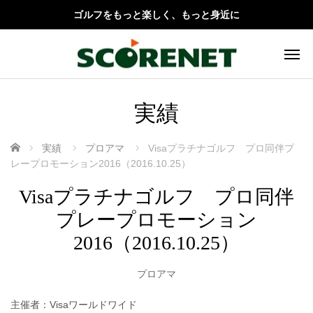
ゴルフをもっと楽しく、もっと身近に
実績
ホーム
実績
プロアマ
Visaプラチナゴルフ プロ同伴プ
レープロモーション2016（2016.10.25）
Visaプラチナゴルフ プロ同伴
プレープロモーション
2016（2016.10.25）
プロアマ
主催者：Visaワールドワイド