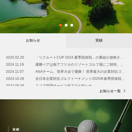
1
2
3
お知らせ
実績
2025.02.20
「リクルートCUP 2024 夏季団体戦」の番組が放映されます
2024.11.19
優勝ペアは南アフリカのリゾートゴルフ場にご招待。世界最大のゴルフ・ダブルス戦「International pairs日本大会」の募集を開始！
2024.11.07
ANAチーム、世界大会で優勝！ 世界最大の企業対抗ゴルフイベント「World Corporate Golf Challengeワールドファイナル2024」が中国・海南島にて開催
2024.10.28
全日本企業対抗ゴルフトーナメント2025年春季団体戦｜募集開始！
2024.08.08
スコア管理サービス終了のお知らせ
お知らせ一覧